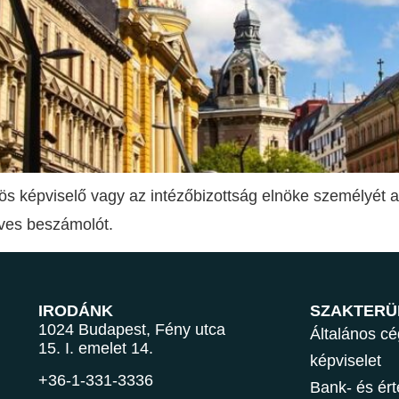
ös képviselő vagy az intézőbizottság elnöke személyét az
éves beszámolót.
IRODÁNK
SZAKTERÜ
1024 Budapest, Fény utca
Általános cé
15. I. emelet 14.
képviselet
+36-1-331-3336
Bank- és ért