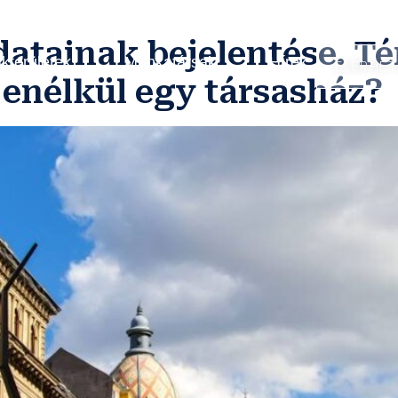
datainak bejelentése. T
kterületek
Munkatársak
Hírek
ELÉRHE
enélkül egy társasház?