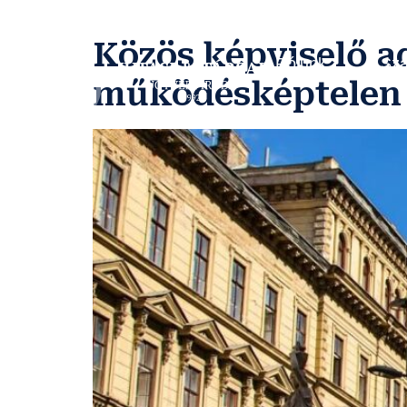
Közös képviselő a
Rólunk
Sza
működésképtelen 