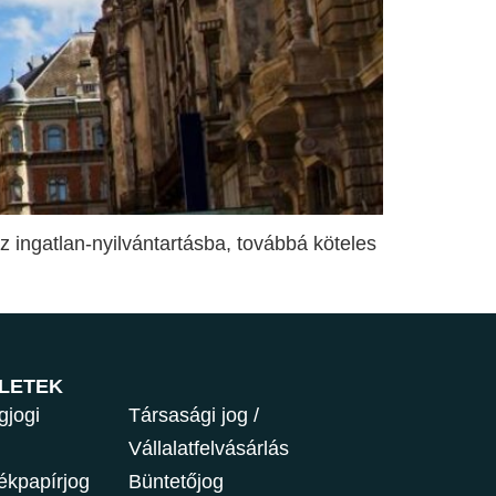
 ingatlan-nyilvántartásba, továbbá köteles
LETEK
gjogi
Társasági jog /
Vállalatfelvásárlás
ékpapírjog
Büntetőjog