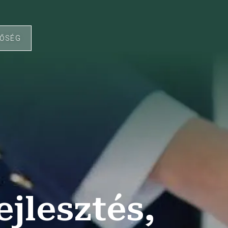
TŐSÉG
ejlesztés,