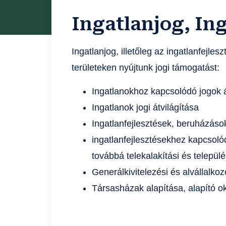
Ingatlanjog, Ing
Ingatlanjog, illetőleg az ingatlanfejl
területeken nyújtunk jogi támogatást:
Ingatlanokhoz kapcsolódó jogok á
Ingatlanok jogi átvilágítása
Ingatlanfejlesztések, beruházások
ingatlanfejlesztésekhez kapcsoló
továbbá telekalakítási és települ
Generálkivitelezési és alvállalko
Társasházak alapítása, alapító o