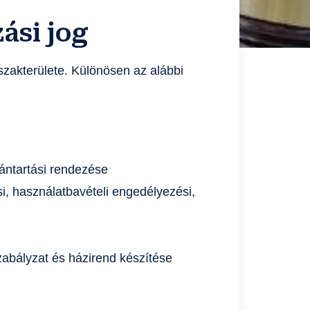
zási jog
 szakterülete. Különösen az alábbi
vántartási rendezése
i, használatbavételi engedélyezési,
zabályzat és házirend készítése