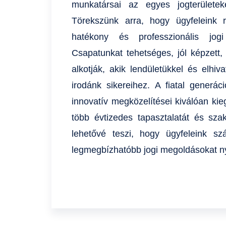
munkatársai az egyes jogterülete
Törekszünk arra, hogy ügyfeleink r
hatékony és professzionális jogi
Csapatunkat tehetséges, jól képzett,
alkotják, akik lendületükkel és elhiv
irodánk sikereihez. A fiatal generá
innovatív megközelítései kiválóan kie
több évtizedes tapasztalatát és sza
lehetővé teszi, hogy ügyfeleink s
legmegbízhatóbb jogi megoldásokat ny