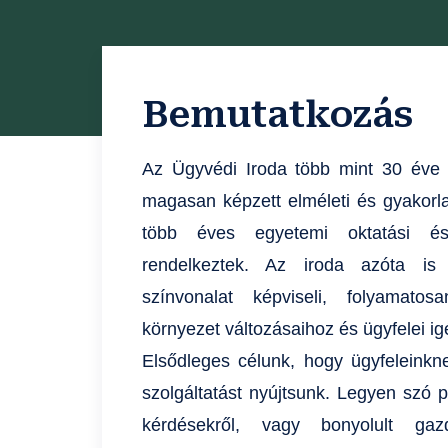
Bemutatkozás
Az Ügyvédi Iroda több mint 30 éve al
magasan képzett elméleti és gyakorla
több éves egyetemi oktatási és g
rendelkeztek. Az iroda azóta i
színvonalat képviseli, folyamato
környezet változásaihoz és ügyfelei i
Elsődleges célunk, hogy ügyfeleinkne
szolgáltatást nyújtsunk. Legyen szó po
kérdésekről, vagy bonyolult gaz