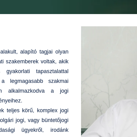
akult, alapító tagjai olyan
ti szakemberek voltak, akik
yakorlati tapasztalattal
s a legmagasabb szakmai
san alkalmazkodva a jogi
gényeihez.
k teljes körű, komplex jogi
lgári jogi, vagy büntetőjogi
dasági ügyekről, irodánk