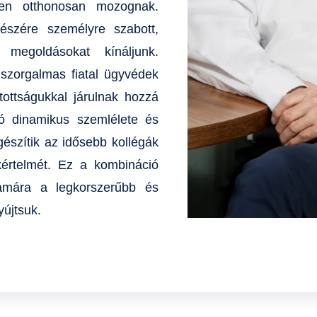
ken otthonosan mozognak.
észére személyre szabott,
 megoldásokat kínáljunk.
 szorgalmas fiatal ügyvédek
atottságukkal járulnak hozzá
ció dinamikus szemlélete és
gészítik az idősebb kollégák
kértelmét. Ez a kombináció
zámára a legkorszerűbb és
újtsuk.