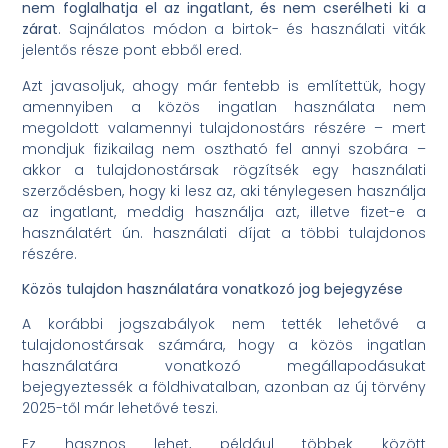
nem foglalhatja el az ingatlant, és nem cserélheti ki a
zárat
. Sajnálatos módon a birtok- és használati viták
jelentős része pont ebből ered.
Azt javasoljuk, ahogy már fentebb is említettük, hogy
amennyiben a közös ingatlan használata nem
megoldott valamennyi tulajdonostárs részére – mert
mondjuk fizikailag nem osztható fel annyi szobára –
akkor a tulajdonostársak rögzítsék egy használati
szerződésben, hogy ki lesz az, aki ténylegesen használja
az ingatlant, meddig használja azt, illetve fizet-e a
használatért ún. használati díjat a többi tulajdonos
részére.
Közös tulajdon használatára vonatkozó jog bejegyzése
A korábbi jogszabályok nem tették lehetővé a
tulajdonostársak számára, hogy a közös ingatlan
használatára vonatkozó megállapodásukat
bejegyeztessék a földhivatalban, azonban az új törvény
2025-től már lehetővé teszi.
Ez hasznos lehet, például többek között