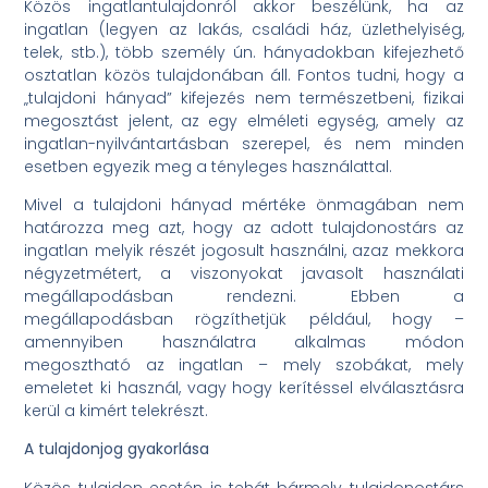
Közös ingatlantulajdonról akkor beszélünk, ha az
ingatlan (legyen az lakás, családi ház, üzlethelyiség,
telek, stb.), több személy ún. hányadokban kifejezhető
osztatlan közös tulajdonában áll. Fontos tudni, hogy a
„tulajdoni hányad” kifejezés nem természetbeni, fizikai
megosztást jelent, az egy elméleti egység, amely az
ingatlan-nyilvántartásban szerepel, és nem minden
esetben egyezik meg a tényleges használattal.
Mivel a tulajdoni hányad mértéke önmagában nem
határozza meg azt, hogy az adott tulajdonostárs az
ingatlan melyik részét jogosult használni, azaz mekkora
négyzetmétert, a viszonyokat javasolt használati
megállapodásban rendezni. Ebben a
megállapodásban rögzíthetjük például, hogy –
amennyiben használatra alkalmas módon
megosztható az ingatlan – mely szobákat, mely
emeletet ki használ, vagy hogy kerítéssel elválasztásra
kerül a kimért telekrészt.
A tulajdonjog gyakorlása
Közös tulajdon esetén is tehát bármely tulajdonostárs