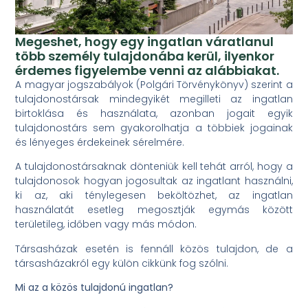
Megeshet, hogy egy ingatlan váratlanul
több személy tulajdonába kerül, ilyenkor
érdemes figyelembe venni az alábbiakat.
A magyar jogszabályok (Polgári Törvénykönyv) szerint a
tulajdonostársak mindegyikét megilleti az ingatlan
birtoklása és használata, azonban jogait egyik
tulajdonostárs sem gyakorolhatja a többiek jogainak
és lényeges érdekeinek sérelmére.
A tulajdonostársaknak dönteniük kell tehát arról, hogy a
tulajdonosok hogyan jogosultak az ingatlant használni,
ki az, aki ténylegesen beköltözhet, az ingatlan
használatát esetleg megosztják egymás között
területileg, időben vagy más módon.
Társasházak esetén is fennáll közös tulajdon, de a
társasházakról egy külön cikkünk fog szólni.
Mi az a közös tulajdonú ingatlan?