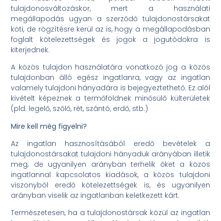
tulajdonosváltozáskor, mert a használati
megállapodás ugyan a szerződő tulajdonostársakat
köti, de rögzítésre kerül az is, hogy a megállapodásban
foglalt kötelezettségek és jogok a jogutódokra is
kiterjednek.
A közös tulajdon használatára vonatkozó jog a közös
tulajdonban álló egész ingatlanra, vagy az ingatlan
valamely tulajdoni hányadára is bejegyeztethető. Ez alól
kivételt képeznek a termőföldnek minősülő külterületek
(pld. legelő, szőlő, rét, szántó, erdő, stb.)
Mire kell még figyelni?
Az ingatlan hasznosításából eredő bevételek a
tulajdonostársakat tulajdoni hányaduk arányában illetik
meg; de ugyanilyen arányban terhelik őket a közös
ingatlannal kapcsolatos kiadások, a közös tulajdoni
viszonyból eredő kötelezettségek is, és ugyanilyen
arányban viselik az ingatlanban keletkezett kárt.
Természetesen, ha a tulajdonostársak közül az ingatlan