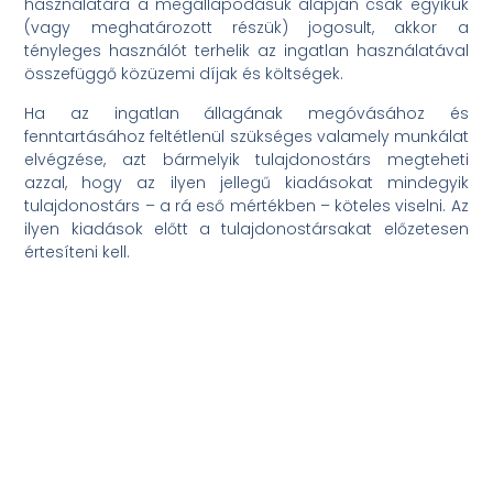
használatára a megállapodásuk alapján csak egyikük
(vagy meghatározott részük) jogosult, akkor a
tényleges használót terhelik az ingatlan használatával
összefüggő közüzemi díjak és költségek.
Ha az ingatlan állagának megóvásához és
fenntartásához feltétlenül szükséges valamely munkálat
elvégzése, azt bármelyik tulajdonostárs megteheti
azzal, hogy az ilyen jellegű kiadásokat mindegyik
tulajdonostárs – a rá eső mértékben – köteles viselni. Az
ilyen kiadások előtt a tulajdonostársakat előzetesen
értesíteni kell.
Elöző
Következő
Share the Post: