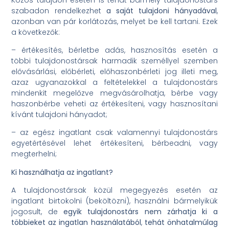
szabadon rendelkezhet
a saját tulajdoni hányadával
,
azonban van pár korlátozás, melyet be kell tartani. Ezek
a következők:
– értékesítés, bérletbe adás, hasznosítás esetén a
többi tulajdonostársak harmadik személlyel szemben
elővásárlási, előbérleti, előhaszonbérleti jog illeti meg,
azaz ugyanazokkal a feltételekkel a tulajdonostárs
mindenkit megelőzve megvásárolhatja, bérbe vagy
haszonbérbe veheti az értékesíteni, vagy hasznosítani
kívánt tulajdoni hányadot;
– az egész ingatlant csak valamennyi tulajdonostárs
egyetértésével lehet értékesíteni, bérbeadni, vagy
megterhelni;
Ki használhatja az ingatlant?
A tulajdonostársak közül megegyezés esetén az
ingatlant birtokolni (beköltözni), használni bármelyikük
jogosult, de
egyik tulajdonostárs nem zárhatja ki a
többieket az ingatlan használatából
,
tehát önhatalmúlag