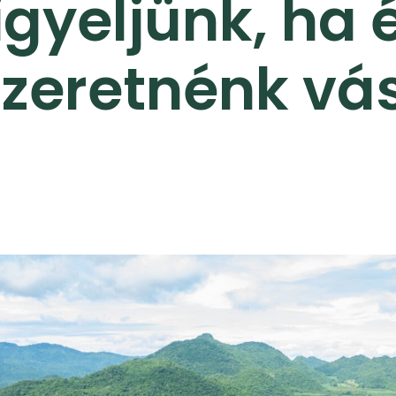
igyeljünk, ha 
szeretnénk vá