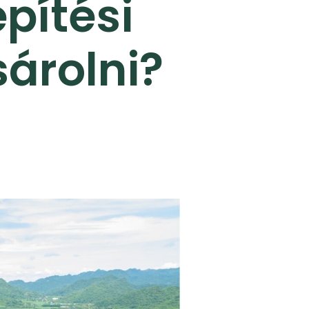
építési
sárolni?