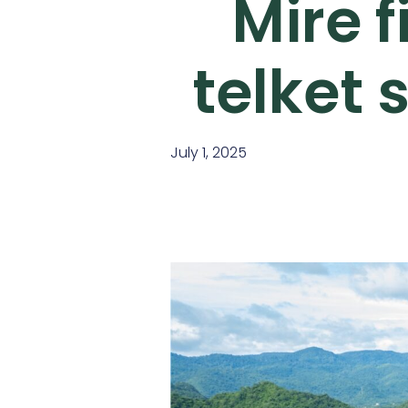
Mire f
telket 
July 1, 2025