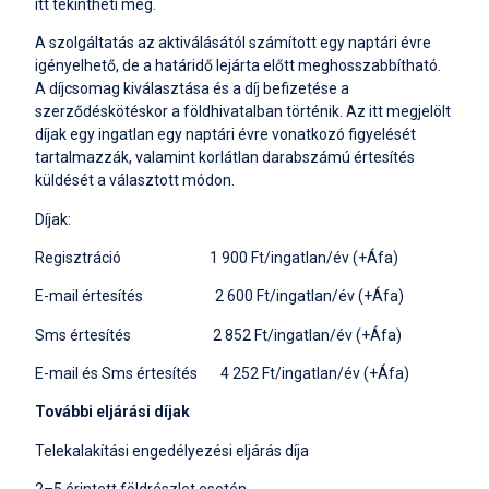
itt
tekintheti meg.
A szolgáltatás az aktiválásától számított egy naptári évre
igényelhető, de a határidő lejárta előtt meghosszabbítható.
A díjcsomag kiválasztása és a díj befizetése a
szerződéskötéskor a földhivatalban történik. Az itt megjelölt
díjak egy ingatlan egy naptári évre vonatkozó figyelését
tartalmazzák, valamint korlátlan darabszámú értesítés
küldését a választott módon.
Díjak:
Regisztráció 1 900 Ft/ingatlan/év (+Áfa)
E-mail értesítés 2 600 Ft/ingatlan/év (+Áfa)
Sms értesítés 2 852 Ft/ingatlan/év (+Áfa)
E-mail és Sms értesítés 4 252 Ft/ingatlan/év (+Áfa)
További eljárási díjak
Telekalakítási engedélyezési eljárás díja