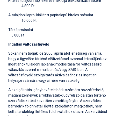
Hiteles tulajdoni lap lekérésének díja elektronikus iratként
4 800 Ft
A tulajdoni lapról kiállított papíralapú hiteles másolat
10 000 Ft
Térképmásolat
5 000 Ft
Ingatlan változásfigyelő
Sokan nem tudják, de 2006. áprilisától lehetőség van arra,
hogy a figyelőre történő előfizetéssel azonnal értesüljünk az
ingatlanok tulajdoni lapjának módosításairól, változásairól
választás szerint e-mailben és/vagy SMS-ben. A
változásfigyelő szolgáltatás aktiválásához az ingatlan
helyrajzi számára vagy címére van szükség.
A szolgáltatás igénybevétele bárki számára hozzáférhető,
magánszemélyek a földhivatalok ügyfélszolgálatán történő
szerződéskötést követően vehetik igénybe. A szerződés
bármelyik földhivatali ügyfélszolgálaton megkötheti, nem
kell a területileg illetékes földhivatalhoz utazni. A szerződést