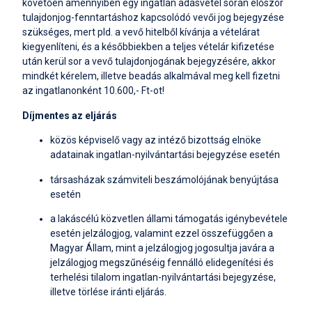
követően amennyiben egy ingatlan adásvétel során először
tulajdonjog-fenntartáshoz kapcsolódó vevői jog bejegyzése
szükséges, mert pld. a vevő hitelből kívánja a vételárat
kiegyenlíteni, és a későbbiekben a teljes vételár kifizetése
után kerül sor a vevő tulajdonjogának bejegyzésére, akkor
mindkét kérelem, illetve beadás alkalmával meg kell fizetni
az ingatlanonként 10.600,- Ft-ot!
Díjmentes az eljárás
közös képviselő vagy az intéző bizottság elnöke
adatainak ingatlan-nyilvántartási bejegyzése esetén
társasházak számviteli beszámolójának benyújtása
esetén
a lakáscélú közvetlen állami támogatás igénybevétele
esetén jelzálogjog, valamint ezzel összefüggően a
Magyar Állam, mint a jelzálogjog jogosultja javára a
jelzálogjog megszűnéséig fennálló elidegenítési és
terhelési tilalom ingatlan-nyilvántartási bejegyzése,
illetve törlése iránti eljárás.