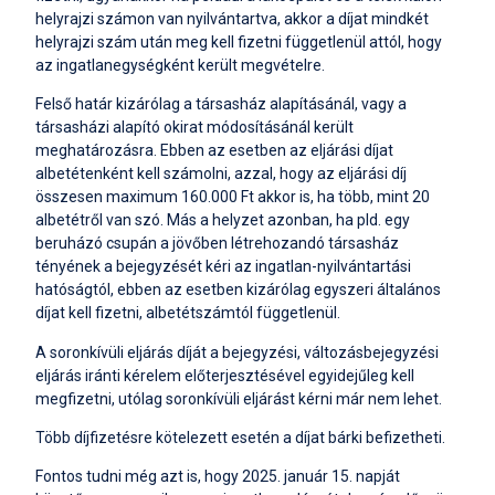
helyrajzi számon van nyilvántartva, akkor a díjat mindkét
helyrajzi szám után meg kell fizetni függetlenül attól, hogy
az ingatlanegységként került megvételre.
Felső határ kizárólag a társasház alapításánál, vagy a
társasházi alapító okirat módosításánál került
meghatározásra. Ebben az esetben az eljárási díjat
albetétenként kell számolni, azzal, hogy az eljárási díj
összesen maximum 160.000 Ft akkor is, ha több, mint 20
albetétről van szó. Más a helyzet azonban, ha pld. egy
beruházó csupán a jövőben létrehozandó társasház
tényének a bejegyzését kéri az ingatlan-nyilvántartási
hatóságtól, ebben az esetben kizárólag egyszeri általános
díjat kell fizetni, albetétszámtól függetlenül.
A soronkívüli eljárás díját a bejegyzési, változásbejegyzési
eljárás iránti kérelem előterjesztésével egyidejűleg kell
megfizetni, utólag soronkívüli eljárást kérni már nem lehet.
Több díjfizetésre kötelezett esetén a díjat bárki befizetheti.
Fontos tudni még azt is, hogy 2025. január 15. napját