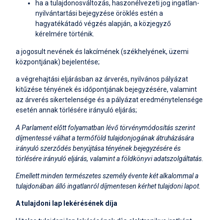
ha a tulajdonosváltozás, haszonélvezeti jog ingatlan-
nyilvántartási bejegyzése öröklés estén a
hagyatékátadó végzés alapján, a közjegyző
kérelmére történik.
a jogosult nevének és lakcímének (székhelyének, üzemi
központjának) bejelentése;
a végrehajtási eljárásban az árverés, nyilvános pályázat
kitűzése tényének és időpontjának bejegyzésére, valamint
az árverés sikertelensége és a pályázat eredménytelensége
esetén annak törlésére irányuló eljárás;
A Parlament előtt folyamatban lévő törvénymódosítás szerint
díjmentessé válhat a termőföld tulajdonjogának átruházására
irányuló szerződés benyújtása tényének bejegyzésére és
törlésére irányuló eljárás, valamint a földkönyvi adatszolgáltatás.
Emellett minden természetes személy évente két alkalommal a
tulajdonában álló ingatlanról díjmentesen kérhet tulajdoni lapot.
A tulajdoni lap lekérésének díja