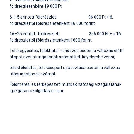
2–5 érintett földrészlet esetén
földrészletenként 19 000 Ft
6–15 érintett földrészlet 96 000 Ft + 6.
földrészlettől földrészletenként 16 000 forint
16–25 érintett földrészlet 256 000 Ft + a 16.
földrészlettől földrészletenként 1600 forint
Telekegyesítés, telekhatár-rendezés esetén a változás előtti
állapot szerinti ingatlanok számát kell figyelembe venni,
telekfelosztás, telekcsoport újraosztása esetén a változás
utáni ingatlanok számát.
Földmérési és térképészeti munkák hatósági vizsgálatának
igazgatási szolgáltatási díjai
Földrészlet esetén a változási vázrajz vizsgálatának díja
telekegyesítés esetén a földrészletek számától
függetlenül 4 000 Ft
Telekfelosztás, telekcsoport-újraosztás, telekhatár-