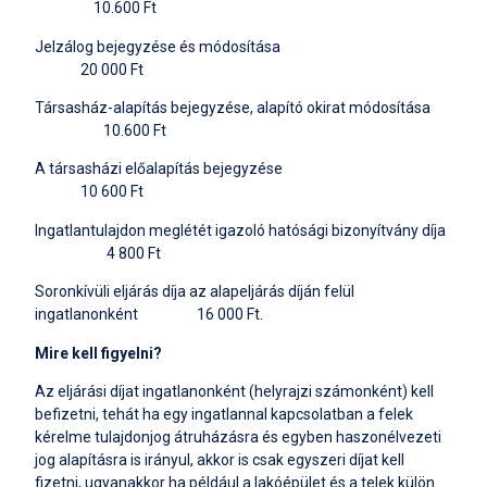
10.600 Ft
Jelzálog bejegyzése és módosítása
20 000 Ft
Társasház-alapítás bejegyzése, alapító okirat módosítása
10.600 Ft
A társasházi előalapítás bejegyzése
10 600 Ft
Ingatlantulajdon meglétét igazoló hatósági bizonyítvány díja
4 800 Ft
Soronkívüli eljárás díja az alapeljárás díján felül
ingatlanonként 16 000 Ft.
Mire kell figyelni?
Az eljárási díjat ingatlanonként (helyrajzi számonként) kell
befizetni, tehát ha egy ingatlannal kapcsolatban a felek
kérelme tulajdonjog átruházásra és egyben haszonélvezeti
jog alapításra is irányul, akkor is csak egyszeri díjat kell
fizetni, ugyanakkor ha például a lakóépület és a telek külön